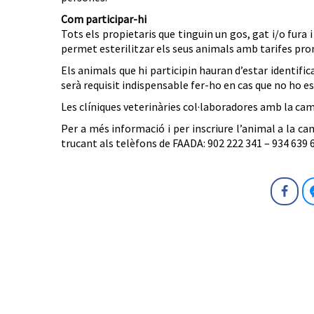
Com participar-hi
Tots els propietaris que tinguin un gos, gat i/o fura
permet esterilitzar els seus animals amb tarifes pro
Els animals que hi participin hauran d’estar identifi
serà requisit indispensable fer-ho en cas que no ho es
Les clíniques veterinàries col·laboradores amb la c
Per a més informació i per inscriure l’animal a la c
trucant als telèfons de FAADA: 902 222 341 – 934 639 6
Fa