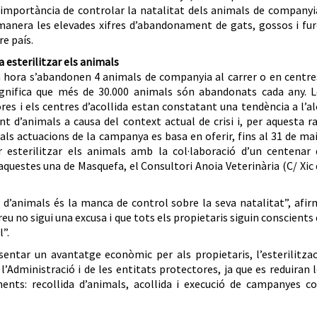
 importància de controlar la natalitat dels animals de companyi
manera les elevades xifres d’abandonament de gats, gossos i fu
e país.
a esterilitzar els animals
 hora s’abandonen 4 animals de companyia al carrer o en centre
significa que més de 30.000 animals són abandonats cada any. L
res i els centres d’acollida estan constatant una tendència a l’a
 d’animals a causa del context actual de crisi i, per aquesta r
pals actuacions de la campanya es basa en oferir, fins al 31 de ma
r esterilitzar els animals amb la col·laboració d’un centenar 
aquestes una de Masquefa, el Consultori Anoia Veterinària (C/ Xic
d’animals és la manca de control sobre la seva natalitat”, afir
eu no sigui una excusa i que tots els propietaris siguin conscients
”.
sentar un avantatge econòmic per als propietaris, l’esterilitza
’Administració i de les entitats protectores, ja que es reduiran 
nts: recollida d’animals, acollida i execució de campanyes c