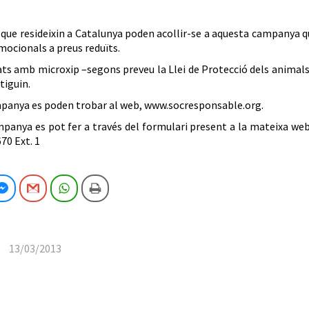
 i que resideixin a Catalunya poden acollir-se a aquesta campanya 
mocionals a preus reduïts.
cats amb microxip –segons preveu la Llei de Protecció dels animals
tiguin.
ampanya es poden trobar al web, www.socresponsable.org.
ampanya es pot fer a través del formulari present a la mateixa we
70 Ext. 1
cebook
Facebook Messenger
Gmail
WhatsApp
Imprimeix
13/03/2013