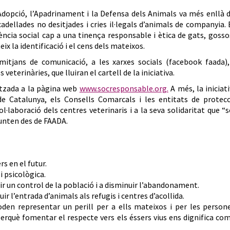
’Adopció, l’Apadrinament i la Defensa dels Animals va més enllà 
adellades no desitjades i cries il·legals d’animals de companyia.
ència social cap a una tinença responsable i ètica de gats, gosso
x la identificació i el cens dels mateixos.
mitjans de comunicació, a les xarxes socials (facebook faada),
 veterinàries, que lluiran el cartell de la iniciativa.
itzada a la pàgina web
www.socresponsable.org.
A més, la iniciat
 Catalunya, els Consells Comarcals i les entitats de protecc
l·laboració dels centres veterinaris i a la seva solidaritat que “
punten des de FAADA.
s en el futur.
i psicològica.
nir un control de la població i a disminuir l’abandonament.
ir l’entrada d’animals als refugis i centres d’acollida.
den representar un perill per a ells mateixos i per les persone
erquè fomentar el respecte vers els éssers vius ens dignifica co