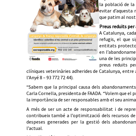
la població de la
evitar d’aquesta 
que patim al nostr
Preus reduïts per 
A Catalunya, cada
refugis, el que 
entitats protecto
en l’abandonament
una de les princi
preus reduïts pe
clíniques veterinàries adherides de Catalunya, entre 
l’Anyé 8 – 93 772 72 44).
“Sabem que la principal causa dels abandonaments 
Carla Cornella, presidenta de FAADA. “Volem que el pr
la importància de ser responsables amb el seu animal
A més de ser un acte de responsabilitat i de repre
contribueix també a l’optimització dels recursos de l
despeses generades per la gestió dels abandoname
l’actual.