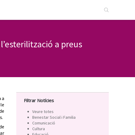
esterilització a preus
a a
Filtrar Notícies
ble
 de
Veure totes
s.
Benestar Social i Familia
Comunicació
de
Cultura
iar
Educació