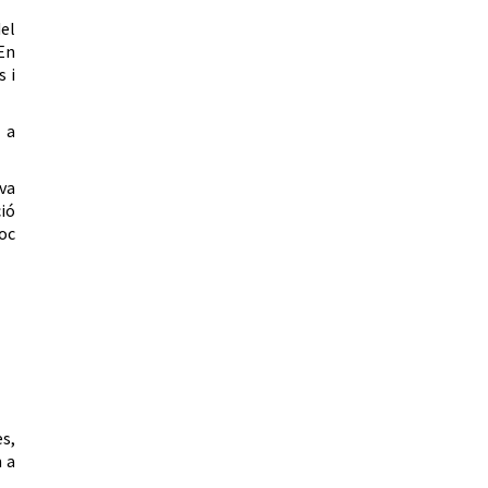
del
 En
s i
 a
iva
ió
soc
s,
m a