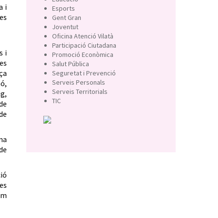
a i
Esports
res
Gent Gran
Joventut
Oficina Atenció Vilatà
Participació Ciutadana
s i
Promoció Econòmica
es
Salut Pública
lça
Seguretat i Prevenció
Serveis Personals
aó,
Serveis Territorials
ig,
TIC
de
 de
ma
 de
ció
les
om