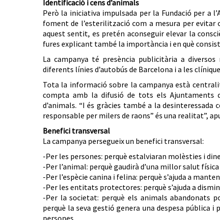
Identificació i cens d’animals
Però la iniciativa impulsada per la Fundació per a l
foment de l’esterilització com a mesura per evitar c
aquest sentit, es pretén aconseguir elevar la consci
fures explicant també la importància i en què consistei
La campanya té presència publicitària a diversos 
diferents línies d’autobús de Barcelona i a les clíniques
Tota la informació sobre la campanya està central
compta amb la difusió de tots els Ajuntaments de
d’animals. “I és gràcies també a la desinteressada co
responsable per milers de raons” és una realitat”, a
Benefici transversal
La campanya persegueix un benefici transversal:
-Per les persones: perquè estalviaran molèsties i diner
-Per l’animal: perquè gaudirà d’una millor salut física 
-Per l’espècie canina i felina: perquè s’ajuda a mante
-Per les entitats protectores: perquè s’ajuda a disminu
-Per la societat: perquè els animals abandonats po
perquè la seva gestió genera una despesa pública i p
persones.