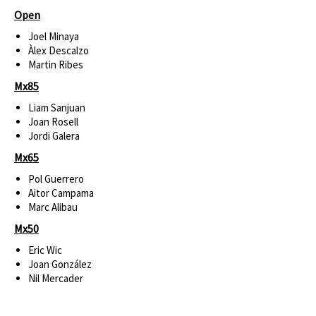
Open
Joel Minaya
Àlex Descalzo
Martin Ribes
Mx85
Liam Sanjuan
Joan Rosell
Jordi Galera
Mx65
Pol Guerrero
Aitor Campama
Marc Alibau
Mx50
Eric Wic
Joan González
Nil Mercader