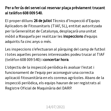
Per a fer ús del servei cal reservar plaça prèviament trucant
al telèfon 608 009 540.
El proper dilluns
26 de juliol
Tècnics d’Inspecció d’Equips
Aplicadors de Fitosanitaris (TIAF, SL), entitat autoritzada
per la Generalitat de Catalunya, desplaçarà una unitat
mòbil a Masquefa per realitzar les
inspeccions
d’equips
adquirits fa cinc anys o més.
Les inspeccions s’efectuaran al pàrquing del camp de futbol
i totes aquelles persones interessades podeu trucar al TIAF
(telèfon 608 009 540) i
concertar hora
.
L’objectiu de la inspecció periòdica és avaluar l’estat i
funcionament de l’equip per aconseguir una correcta
aplicació fitosanitària en els conreus agrícoles. Abans de la
inspecció periòdica, els equips hauran de ser registrats al
Registre Oficial de Maquinària del DARP.
14/07/2021