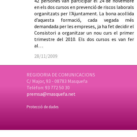
42 persones van participar el 24 de novembre
en els dos cursos en prevenció de riscos laborals
organitzats per l’Ajuntament. La bona acollida
d’aquesta formació, cada vegada més
demandada per les empreses, ja ha fet decidir el
Consistori a organitzar un nou curs el primer
trimestre del 2010. Els dos cursos es van fer
al…
28/11/2009
REGIDORIA DE COMUNICACIONS
C/ Major, 93 - 08783 Masquefa
Telèfon: 93 772 50 30
premsa@masquefa.net
Protecció de dades