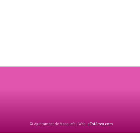
© Ajuntament de Masquefa | Web:
aTotArreu.com