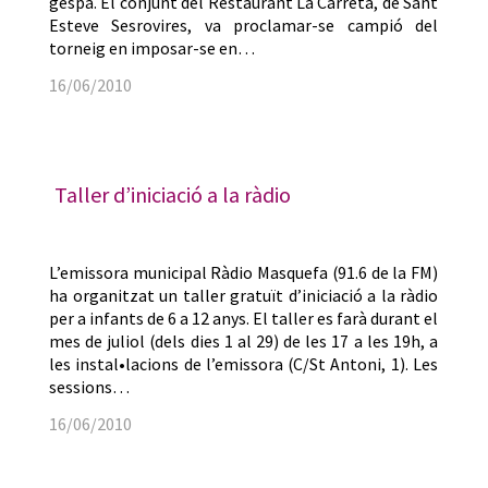
gespa. El conjunt del Restaurant La Carreta, de Sant
Esteve Sesrovires, va proclamar-se campió del
torneig en imposar-se en…
16/06/2010
Taller d’iniciació a la ràdio
L’emissora municipal Ràdio Masquefa (91.6 de la FM)
ha organitzat un taller gratuït d’iniciació a la ràdio
per a infants de 6 a 12 anys. El taller es farà durant el
mes de juliol (dels dies 1 al 29) de les 17 a les 19h, a
les instal•lacions de l’emissora (C/St Antoni, 1). Les
sessions…
16/06/2010