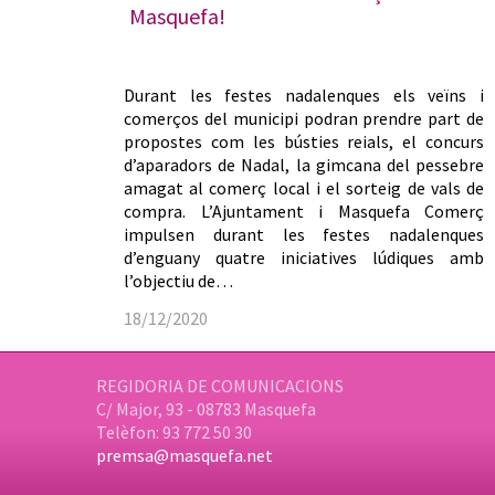
Masquefa!
Durant les festes nadalenques els veïns i
comerços del municipi podran prendre part de
propostes com les bústies reials, el concurs
d’aparadors de Nadal, la gimcana del pessebre
amagat al comerç local i el sorteig de vals de
compra. L’Ajuntament i Masquefa Comerç
impulsen durant les festes nadalenques
d’enguany quatre iniciatives lúdiques amb
l’objectiu de…
18/12/2020
REGIDORIA DE COMUNICACIONS
C/ Major, 93 - 08783 Masquefa
Telèfon: 93 772 50 30
premsa@masquefa.net