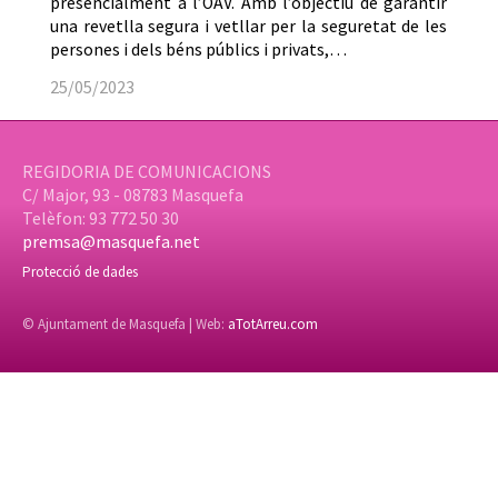
presencialment a l’OAV. Amb l’objectiu de garantir
una revetlla segura i vetllar per la seguretat de les
persones i dels béns públics i privats,…
25/05/2023
REGIDORIA DE COMUNICACIONS
C/ Major, 93 - 08783 Masquefa
Telèfon: 93 772 50 30
premsa@masquefa.net
Protecció de dades
© Ajuntament de Masquefa | Web:
aTotArreu.com