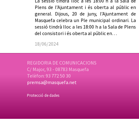
La sessió tindrà lloc a les 18:00 h a la Sala de
Plens de l’Ajuntament i és oberta al públic en
general. Dijous, 20 de juny, l’Ajuntament de
Masquefa celebra un Ple municipal ordinari. La
sessió tindrà lloc a les 18:00 h a la Sala de Plens
del consistori i és oberta al públic en…
18/06/2024
REGIDORIA DE COMUNICACIONS
C/ Major, 93 - 08783 Masquefa
Telèfon: 93 772 50 30
premsa@masquefa.net
Protecció de dades