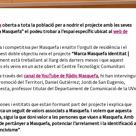
a
oberta a tota la població per a nodrir el projecte amb les seves
 Masquefa” el podeu trobar a l’espai específic ubicat al
web de
 i competitiva per Masquefa i enaltir l’orgull de residència i el
st doble objectiu neix el projecte
“Marca Masquefa identitat |
ament està treballant al llarg dels darrers mesos i que aquest
 els veïns en un acte obert al Centre Tecnològic Comunitari.
a través del
canal de YouTube de Ràdio Masquefa
, hi han intervingu
romoció del Territori, Daniel Gutiérrez; Jordi de San Eugenio,
inesta, professor titular del Departament de Comunicació de la UVi
ones i entitats que estan formant part del projecte i explica que
a un seguit de valors associats a Masquefa. I volem que aquesta
, sigui la que doni valor a les persones que viuen a Masquefa. Amb
 pertànyer a Masquefa, potenciar l’arrelament i la identificació 
incivisme”
.