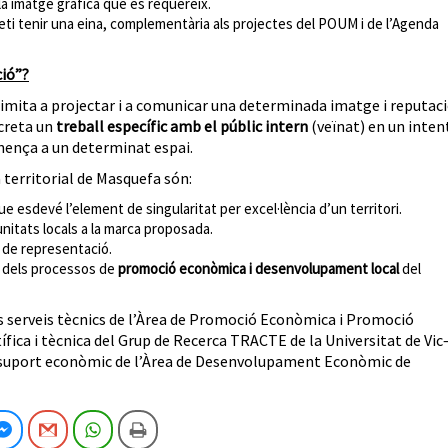
la imatge gràfica que es requereix.
i tenir una eina, complementària als projectes del POUM i de l’Agenda
ció”?
 limita a projectar i a comunicar una determinada imatge i reputac
ncreta un
treball específic amb el públic intern
(veïnat) en un inten
tinença a un determinat espai.
a territorial de Masquefa són:
 que esdevé l’element de singularitat per excel·lència d’un territori.
nitats locals a la marca proposada.
e de representació.
t dels processos de
promoció econòmica i desenvolupament local
del
 serveis tècnics de l’Àrea de Promoció Econòmica i Promoció
ífica i tècnica del Grup de Recerca TRACTE de la Universitat de Vic
 el suport econòmic de l’Àrea de Desenvolupament Econòmic de
cebook
Facebook Messenger
Gmail
WhatsApp
Imprimeix