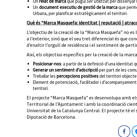
Un
relat de marca
que pugui ser utilitzat per dissenyar 
Un
document executiu de gestió de la marca
que permet
Urbana, per planificar estratègicament el territori.
Què és “Marca Masquefa: identitat | reputació | atrac
L’objectiu de la creació de la “Marca Masquefa” no es
a l’exterior, sinó que el seu tret diferencial és que co
d’enaltir l’orgull de residència i el sentiment de per
Així, els objectius específics per la creació de la marc
Posicionar-nos
: a partir de la definició d’una identitat
Generar un sentiment d’adscripció
per part de les comu
Treballar les
percepcions positives
del territori object
Element de potenciació, facilitador i d’acompanyamen
territori.
El projecte “Marca Masquefa” es desenvolupa amb els
Territorial de l’Ajuntament i amb la coordinació cient
Universitat de la Catalunya Central. El projecte té
Diputació de Barcelona.
Fa