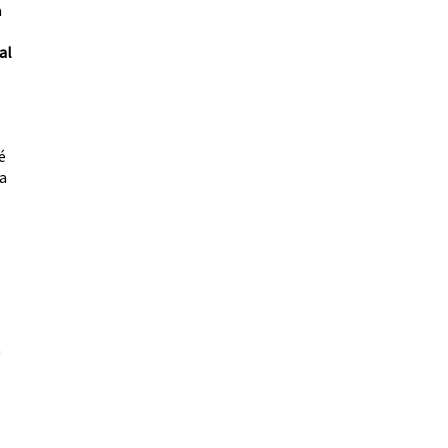
a
al
é
 a
a