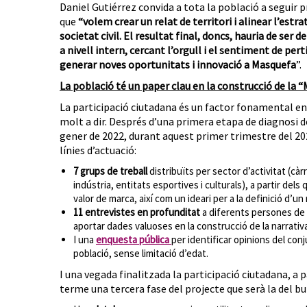
Daniel Gutiérrez convida a tota la població a seguir 
que
“volem crear un relat de territori i alinear l’est
societat civil. El resultat final, doncs, hauria de ser d
a nivell intern, cercant l’orgull i el sentiment de pe
generar noves oportunitats i innovació a Masquefa
”.
La població té un paper clau en la construcció de la
La participació ciutadana és un factor fonamental en 
molt a dir. Després d’una primera etapa de diagnosi de
gener de 2022, durant aquest primer trimestre del 20
línies d’actuació:
7 grups de treball
distribuïts per sector d’activitat (càr
indústria, entitats esportives i culturals), a partir dels
valor de marca, així com un ideari per a la definició d’un r
11 entrevistes en profunditat
a diferents persones de 
aportar dades valuoses en la construcció de la narrativa 
I una
enquesta pública
per identificar opinions del con
població, sense limitació d’edat.
I una vegada finalitzada la participació ciutadana, a p
terme una tercera fase del projecte que serà la del b