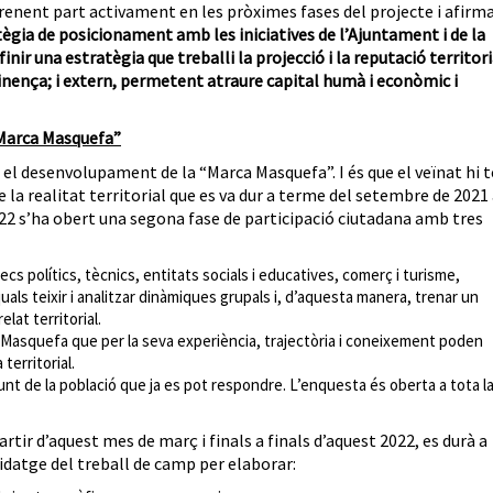
prenent part activament en les pròximes fases del projecte i afirm
ratègia de posicionament amb les iniciatives de l’Ajuntament i de la
efinir una estratègia que treballi la projecció i la reputació territori
rtinença; i extern, permetent atraure capital humà i econòmic i
 “Marca Masquefa”
el desenvolupament de la “Marca Masquefa”. I és que el veïnat hi t
 la realitat territorial que es va dur a terme del setembre de 2021
22 s’ha obert una segona fase de participació ciutadana amb tres
recs polítics, tècnics, entitats socials i educatives, comerç i turisme,
 quals teixir i analitzar dinàmiques grupals i, d’aquesta manera, trenar un
elat territorial.
Masquefa que per la seva experiència, trajectòria i coneixement poden
territorial.
junt de la població que ja es pot respondre. L’enquesta és oberta a tota l
artir d’aquest mes de març i finals a finals d’aquest 2022, es durà a
uidatge del treball de camp per elaborar: