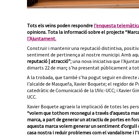
Tots els veïns poden respondre
l’enquesta telemàtic
opinions. Tota la informació sobre el projecte “Marca
l’Ajuntament.
Construir i mantenir una reputació distintiva, positiva
sentiment de pertinença al nostre municipi. Amb aque
reputació | atracció”
; una nova iniciativa que l’Ajunt
dimarts 22 de març s’ha presentat públicament a tots
A la trobada, que també s’ha pogut seguir en directe 
l’alcalde de Masquefa, Xavier Boquete; el regidor de P
catedràtic de Comunicació de la UVic-UCC; i Xavier G
UCC.
Xavier Boquete agraeix la implicació de totes les pers
“volem que tothom reconegui a través d’aquesta marc
marca, a part de generar un atractiu de portes en fora
aquesta marca volem generar un sentiment d’orgull de
casa nostra i reduir problemes com el vandalisme i l’