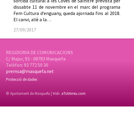
sortida cultural a les Coves de Salnitre prevista per
dissabte 11 de novembre en el marc del programa
Fem Cultura d’enguany, queda ajornada fins al 2018.
El canvi, aliè a la…
27/09/2017
REGIDORIA DE COMUNICACIONS
C/ Major, 93 - 08783 Masquefa
Telèfon: 93 772 50 30
premsa@masquefa.net
Protecció de dades
© Ajuntament de Masquefa | Web:
aTotArreu.com