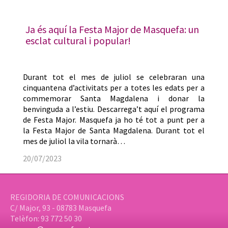
Ja és aquí la Festa Major de Masquefa: un
esclat cultural i popular!
Durant tot el mes de juliol se celebraran una
cinquantena d’activitats per a totes les edats per a
commemorar Santa Magdalena i donar la
benvinguda a l’estiu. Descarrega’t aquí el programa
de Festa Major. Masquefa ja ho té tot a punt per a
la Festa Major de Santa Magdalena. Durant tot el
mes de juliol la vila tornarà…
20/07/2023
REGIDORIA DE COMUNICACIONS
C/ Major, 93 - 08783 Masquefa
Telèfon: 93 772 50 30