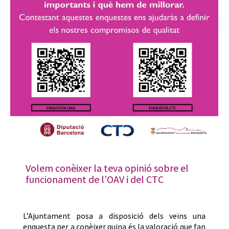
Volem conèixer la teva opinió sobre el
funcionament de l’OAV i del CTC
L’Ajuntament posa a disposició dels veïns una
enquesta per a conèixer quina és la valoració que fan