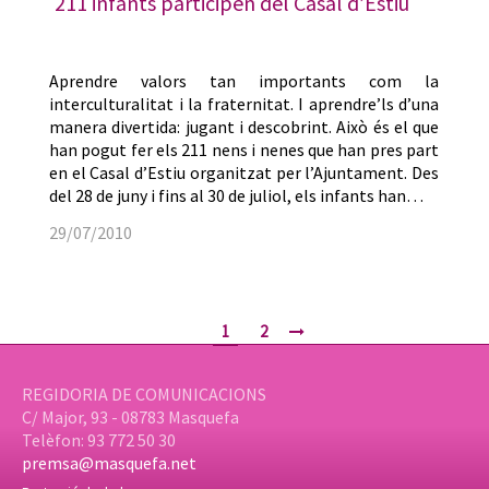
211 infants participen del Casal d’Estiu
Aprendre valors tan importants com la
interculturalitat i la fraternitat. I aprendre’ls d’una
manera divertida: jugant i descobrint. Això és el que
han pogut fer els 211 nens i nenes que han pres part
en el Casal d’Estiu organitzat per l’Ajuntament. Des
del 28 de juny i fins al 30 de juliol, els infants han…
29/07/2010
1
2
REGIDORIA DE COMUNICACIONS
C/ Major, 93 - 08783 Masquefa
Telèfon: 93 772 50 30
premsa@masquefa.net