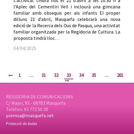
L’activitat tindrà lloc el 21 d’abril a les 10.30 h a
l’Aplec del Cementiri Vell i inclourà una gimcana
familiar amb obsequis per als infants El proper
dilluns 21 d’abril, Masquefa celebrarà una nova
edició de la Recerca dels Ous de Pasqua, una activitat
familiar organitzada per la Regidoria de Cultura. La
proposta tindrà lloc…
04/04/2025
1
…
31
32
33
34
35
…
201
REGIDORIA DE COMUNICACIONS
C/ Major, 93 - 08783 Masquefa
Telèfon: 93 772 50 30
premsa@masquefa.net
Protecció de dades