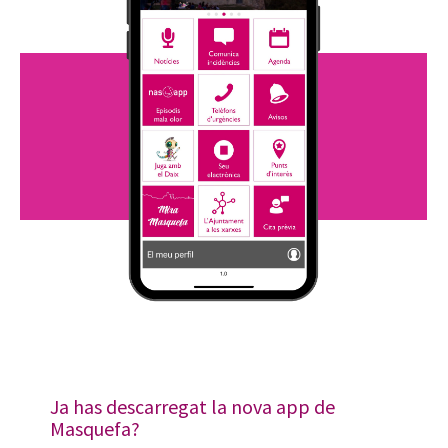
Ja has descarregat la nova app de
Masquefa?