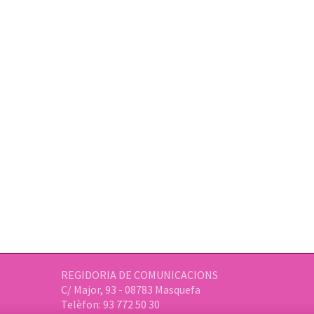
REGIDORIA DE COMUNICACIONS
C/ Major, 93 - 08783 Masquefa
Telèfon: 93 772 50 30