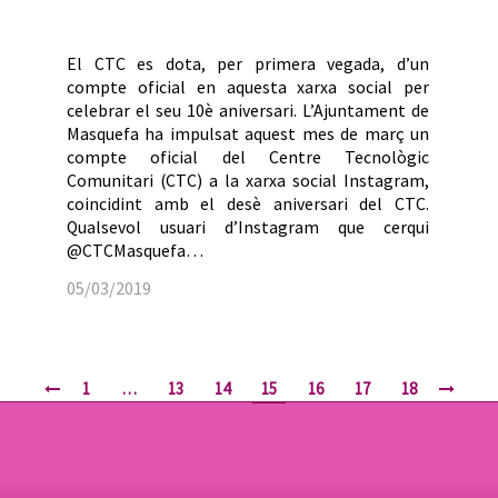
El CTC es dota, per primera vegada, d’un
compte oficial en aquesta xarxa social per
celebrar el seu 10è aniversari. L’Ajuntament de
Masquefa ha impulsat aquest mes de març un
compte oficial del Centre Tecnològic
Comunitari (CTC) a la xarxa social Instagram,
coincidint amb el desè aniversari del CTC.
Qualsevol usuari d’Instagram que cerqui
@CTCMasquefa…
05/03/2019
1
…
13
14
15
16
17
18