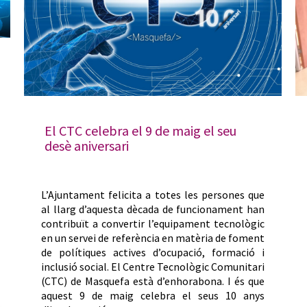
El CTC celebra el 9 de maig el seu
desè aniversari
L’Ajuntament felicita a totes les persones que
al llarg d’aquesta dècada de funcionament han
contribuït a convertir l’equipament tecnològic
en un servei de referència en matèria de foment
de polítiques actives d’ocupació, formació i
inclusió social. El Centre Tecnològic Comunitari
(CTC) de Masquefa està d’enhorabona. I és que
aquest 9 de maig celebra el seus 10 anys