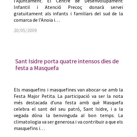
l’Ajuntament. El Centre de Desenvolupament
Infantil i Atenció Precoç donarà servei
gratuïtament als infants i familiars del sud de la
comarca de l’Anoia i…
20/05/2009
Sant Isidre porta quatre intensos dies de
festa a Masquefa
Els masquefins i masquefines van abocar-se amb la
Festa Major Petita. La participació va ser la nota
més destacada d’una festa amb què Masquefa
celebra el sant del seu patró, Sant Isidre, i a la
vegada dóna la benvinguda al bon temps. La
climatologia va ser generosa i va contribuir a que els
masquefins i…