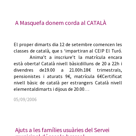
A Masquefa donem corda al CATALÀ
El proper dimarts dia 12 de setembre comencen les
classes de català, que s ‘impartiran al CEIP El Turó.
Anima’t a inscriure’t la matrícula encara
està oberta! Català nivell bàsicdilluns de 20 a 22h i
divendres de19.00 a 21.00h.18€ trimestrals,
pensionistes i aturats 9€, matrícula 6€Certificat
nivell bàsic de català per estrangers Català nivell
elementaldimarts i dijous de 20.00…
05/09/2006
Ajuts a les famílies usuàries del Servei