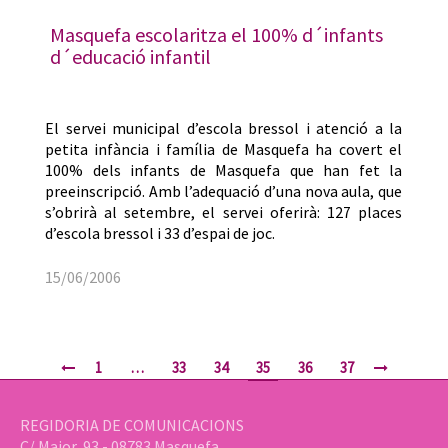
Masquefa escolaritza el 100% d´infants
d´educació infantil
El servei municipal d’escola bressol i atenció a la
petita infància i família de Masquefa ha covert el
100% dels infants de Masquefa que han fet la
preeinscripció. Amb l’adequació d’una nova aula, que
s’obrirà al setembre, el servei oferirà: 127 places
d’escola bressol i 33 d’espai de joc.
15/06/2006
1
…
33
34
35
36
37
REGIDORIA DE COMUNICACIONS
C/ Major, 93 - 08783 Masquefa