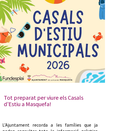
Tot preparat per viure els Casals
d’Estiu a Masquefa!
L’Ajuntament recorda a les famílies que ja