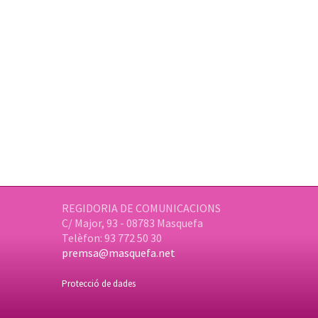
REGIDORIA DE COMUNICACIONS
C/ Major, 93 - 08783 Masquefa
Telèfon: 93 772 50 30
premsa@masquefa.net
Protecció de dades