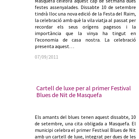
Masquefa celebra aquest cap de setmana dues
festes assenyalades. Dissabte 10 de setembre
tindrà lloc una nova edició de la Festa del Raïm,
la celebració amb què la vila viatja al passat per
recordar els seus orígens pagesos i la
importància que la vinya ha tingut en
l’economia de casa nostra. La celebració
presenta aquest…
07/09/2011
Cartell de luxe per al primer Festival
Blues de Nit de Masquefa
Els amants del blues tenen aquest dissabte, 10
de setembre, una cita obligada a Masquefa. El
municipi celebra el primer Festival Blues de Nit
amb un cartell de luxe, integrat per dues de les