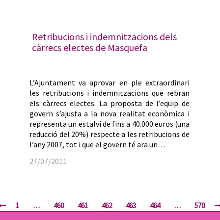
Retribucions i indemnitzacions dels
càrrecs electes de Masquefa
L’Ajuntament va aprovar en ple extraordinari
les retribucions i indemnitzacions que rebran
els càrrecs electes. La proposta de l’equip de
govern s’ajusta a la nova realitat econòmica i
representa un estalvi de fins a 40.000 euros (una
reducció del 20%) respecte a les retribucions de
l’any 2007, tot i que el govern té ara un…
27/07/2011
1
…
460
461
462
463
464
…
570