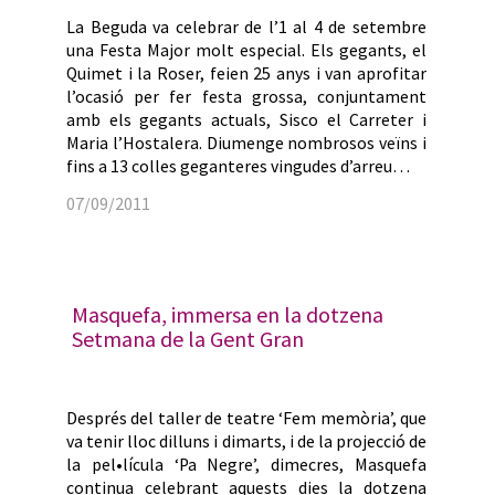
La Beguda va celebrar de l’1 al 4 de setembre
una Festa Major molt especial. Els gegants, el
Quimet i la Roser, feien 25 anys i van aprofitar
l’ocasió per fer festa grossa, conjuntament
amb els gegants actuals, Sisco el Carreter i
Maria l’Hostalera. Diumenge nombrosos veïns i
fins a 13 colles geganteres vingudes d’arreu…
07/09/2011
Masquefa, immersa en la dotzena
Setmana de la Gent Gran
Després del taller de teatre ‘Fem memòria’, que
va tenir lloc dilluns i dimarts, i de la projecció de
la pel•lícula ‘Pa Negre’, dimecres, Masquefa
continua celebrant aquests dies la dotzena