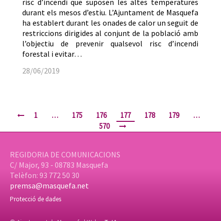
risc d’incendi que suposen les altes temperatures
durant els mesos d’estiu. L’Ajuntament de Masquefa
ha establert durant les onades de calor un seguit de
restriccions dirigides al conjunt de la població amb
l’objectiu de prevenir qualsevol risc d’incendi
forestal i evitar…
28/06/2019
1
…
175
176
177
178
179
…
570
REGIDORIA DE COMUNICACIONS
C/ Major, 93 - 08783 Masquefa
Telèfon: 93 772 50 30
premsa@masquefa.net
Protecció de dades