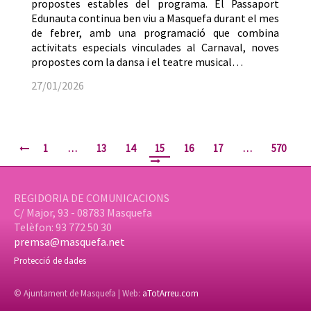
propostes estables del programa. El Passaport
Edunauta continua ben viu a Masquefa durant el mes
de febrer, amb una programació que combina
activitats especials vinculades al Carnaval, noves
propostes com la dansa i el teatre musical…
27/01/2026
1
…
13
14
15
16
17
…
570
REGIDORIA DE COMUNICACIONS
C/ Major, 93 - 08783 Masquefa
Telèfon: 93 772 50 30
premsa@masquefa.net
Protecció de dades
© Ajuntament de Masquefa | Web:
aTotArreu.com