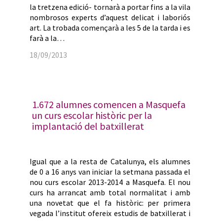
la tretzena edició- tornarà a portar fins a la vila
nombrosos experts d’aquest delicat i laboriós
art. La trobada començarà a les 5 de la tarda i es
farà a la…
18/09/2013
1.672 alumnes comencen a Masquefa
un curs escolar històric per la
implantació del batxillerat
Igual que a la resta de Catalunya, els alumnes
de 0 a 16 anys van iniciar la setmana passada el
nou curs escolar 2013-2014 a Masquefa. El nou
curs ha arrancat amb total normalitat i amb
una novetat que el fa històric: per primera
vegada l’institut ofereix estudis de batxillerat i