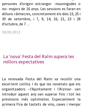
persones d’origen estranger -nouvingudes o
no- majors de 16 anys. Les sessions es faran en
dilluns i dimecres, concretament els dies 23, 25 i
30 de setembre, i 7, 9, 14, 16, 21, 23 i 28
d’octubre, de 7…
18/09/2013
La ‘nova’ Festa del RaÏm supera les
millors expectatives
La renovada Festa del Raïm va recollir una
excel·lent collita. I és que les novetats que els
organitzadors –l’Ajuntament i l’Alzinar- van
introduir aquest any van superar fins i tot les
previsions més optimistes. Especialment la
primera Fira de tastets de vins, caves i menjar