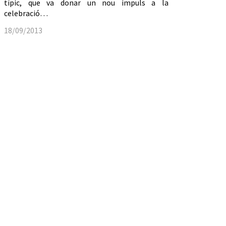
típic, que va donar un nou impuls a la
celebració…
18/09/2013