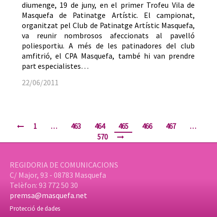
diumenge, 19 de juny, en el primer Trofeu Vila de
Masquefa de Patinatge Artístic. El campionat,
organitzat pel Club de Patinatge Artístic Masquefa,
va reunir nombrosos afeccionats al pavelló
poliesportiu. A més de les patinadores del club
amfitrió, el CPA Masquefa, també hi van prendre
part especialistes…
22/06/2011
1
…
463
464
465
466
467
…
570
REGIDORIA DE COMUNICACIONS
C/ Major, 93 - 08783 Masquefa
Telèfon: 93 772 50 30
premsa@masquefa.net
Protecció de dades