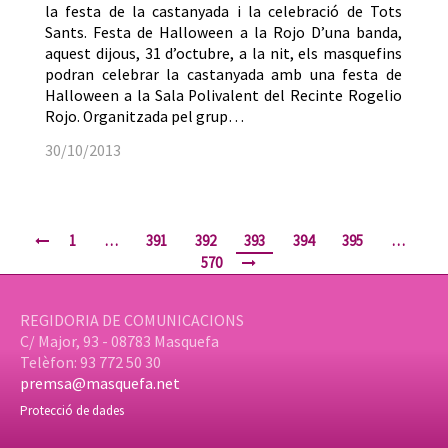
la festa de la castanyada i la celebració de Tots
Sants. Festa de Halloween a la Rojo D’una banda,
aquest dijous, 31 d’octubre, a la nit, els masquefins
podran celebrar la castanyada amb una festa de
Halloween a la Sala Polivalent del Recinte Rogelio
Rojo. Organitzada pel grup…
30/10/2013
1
…
391
392
393
394
395
…
570
REGIDORIA DE COMUNICACIONS
C/ Major, 93 - 08783 Masquefa
Telèfon: 93 772 50 30
premsa@masquefa.net
Protecció de dades