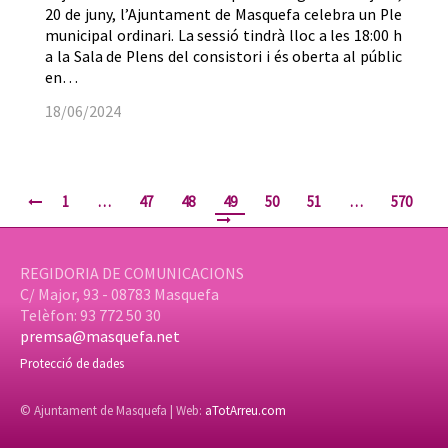
20 de juny, l’Ajuntament de Masquefa celebra un Ple
municipal ordinari. La sessió tindrà lloc a les 18:00 h
a la Sala de Plens del consistori i és oberta al públic
en…
18/06/2024
1
…
47
48
49
50
51
…
570
REGIDORIA DE COMUNICACIONS
C/ Major, 93 - 08783 Masquefa
Telèfon: 93 772 50 30
premsa@masquefa.net
Protecció de dades
© Ajuntament de Masquefa | Web:
aTotArreu.com