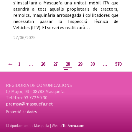
s’instal·larà a Masquefa una unitat mòbil ITV que
atendrà a tots aquells propietaris de tractors,
remolcs, maquinària arrossegada i collitadores que
necessitin passar la Inspecció Tècnica de
Vehicles (ITV). El servei es realitzarà…
27/06/2025
1
…
26
27
28
29
30
…
570
REGIDORIA DE COMUNICACIONS
C/ Major, 93 - 08783 Masquefa
Telèfon: 93 772 50 30
premsa@masquefa.net
Protecció de dades
© Ajuntament de Masquefa | Web:
aTotArreu.com