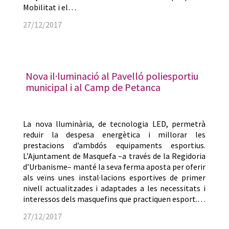
Mobilitat i el…
27/12/2017
Nova il·luminació al Pavelló poliesportiu
municipal i al Camp de Petanca
La nova lluminària, de tecnologia LED, permetrà
reduir la despesa energètica i millorar les
prestacions d’ambdós equipaments esportius.
L’Ajuntament de Masquefa –a través de la Regidoria
d’Urbanisme– manté la seva ferma aposta per oferir
als veïns unes instal·lacions esportives de primer
nivell actualitzades i adaptades a les necessitats i
interessos dels masquefins que practiquen esport.…
27/12/2017