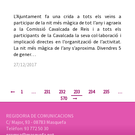
L’Ajuntament fa una crida a tots els veïns a
participar de la nit més màgica de tot l’any i agraeix
a la Comissió Cavalcada de Reis i a tots els
participants de la Cavalcada la seva col·laboració i
implicació directes en l’organització de l’activitat.
La nit més màgica de l’any s’aproxima. Divendres 5
de gener…
27/12/2017
1
…
231
232
233
234
235
…
570
REGIDORIA DE COMUNICACIONS
C/ Major, 93 - 08783 Masquefa
Telèfon: 93 772 50 30
premsa@masquefa.net