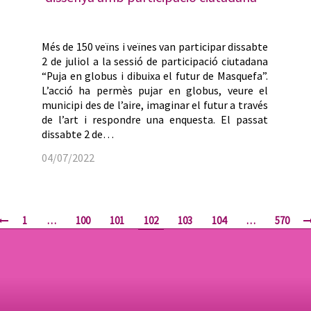
Més de 150 veïns i veïnes van participar dissabte
2 de juliol a la sessió de participació ciutadana
“Puja en globus i dibuixa el futur de Masquefa”.
L’acció ha permès pujar en globus, veure el
municipi des de l’aire, imaginar el futur a través
de l’art i respondre una enquesta. El passat
dissabte 2 de…
04/07/2022
1
…
100
101
102
103
104
…
570