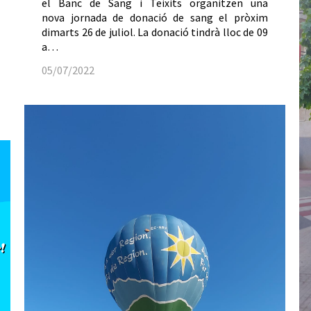
el Banc de Sang i Teixits organitzen una
nova jornada de donació de sang el pròxim
dimarts 26 de juliol. La donació tindrà lloc de 09
a…
05/07/2022