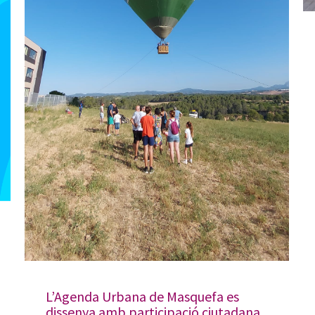
L’Agenda Urbana de Masquefa es
dissenya amb participació ciutadana