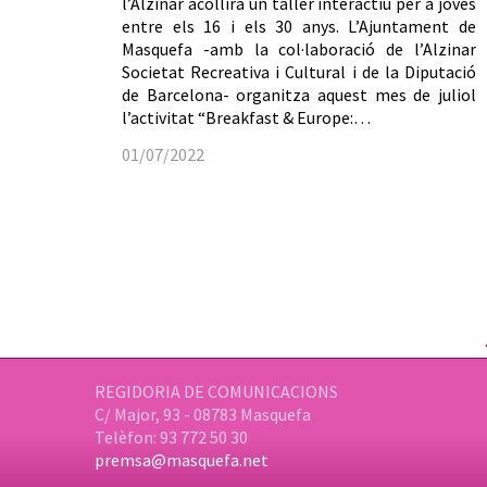
l’Alzinar acollirà un taller interactiu per a joves
entre els 16 i els 30 anys. L’Ajuntament de
Masquefa -amb la col·laboració de l’Alzinar
Societat Recreativa i Cultural i de la Diputació
de Barcelona- organitza aquest mes de juliol
l’activitat “Breakfast & Europe:…
01/07/2022
REGIDORIA DE COMUNICACIONS
C/ Major, 93 - 08783 Masquefa
Telèfon: 93 772 50 30
premsa@masquefa.net