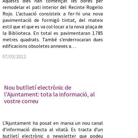
Aquests dies han començat les obres per
remodelar el pati interior del Recinte Rogelio
Rojo. L’actuació consisteix a fer-hi una nova
pavimentació de formigó tintat, del mateix
estil que el que es va col·locar a la nova plaça de
la Biblioteca. En total es pavimentaran 1.785
metres quadrats. També s’enderrocaran dues
edificacions obsoletes annexes a…
07/03/2012
Nou butlletí electrònic de
l’Ajuntament: tota la informació, al
vostre correu
L’Ajuntament ha posat en marxa un nou canal
d’informació directa al vilatà. Es tracta d’un
butlletí electrònic o newsletter que podeu