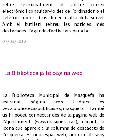
rebre setmanalment al vostre correu
electrònic i consultar-lo des de l’ordinador o el
telèfon mòbil si us doneu d’alta dels servei.
Amb el butlletí rebreu les notícies més
destacades, l’agenda d’activitats per a la…
07/03/2012
La Biblioteca ja té pàgina web
La Biblioteca Municipal de Masquefa ha
estrenat pàgina web. L’adreça es
www.bibliotecaspublicas.es/masquefa. També
us hi podeu connectar des de la pàgina web de
l’Ajuntament (www.masquefa.cat), clicant la
icona que apareix a la columna de destacats de
l’esquerra. El nou espai web, amb un disseny