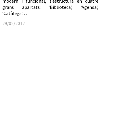
modern i funcional, s’estructura en quatre
grans apartats: ‘Biblioteca’, ‘Agenda’,
‘Catàlegs’…
29/02/2012