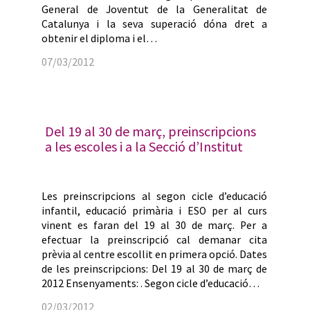
General de Joventut de la Generalitat de
Catalunya i la seva superació dóna dret a
obtenir el diploma i el…
07/03/2012
Del 19 al 30 de març, preinscripcions
a les escoles i a la Secció d’Institut
Les preinscripcions al segon cicle d’educació
infantil, educació primària i ESO per al curs
vinent es faran del 19 al 30 de març. Per a
efectuar la preinscripció cal demanar cita
prèvia al centre escollit en primera opció. Dates
de les preinscripcions: Del 19 al 30 de març de
2012 Ensenyaments: . Segon cicle d’educació…
02/03/2012