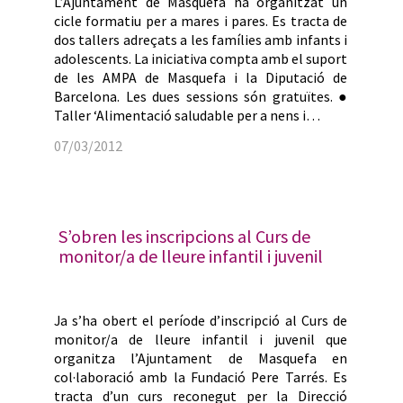
L’Ajuntament de Masquefa ha organitzat un
cicle formatiu per a mares i pares. Es tracta de
dos tallers adreçats a les famílies amb infants i
adolescents. La iniciativa compta amb el suport
de les AMPA de Masquefa i la Diputació de
Barcelona. Les dues sessions són gratuïtes. ●
Taller ‘Alimentació saludable per a nens i…
07/03/2012
S’obren les inscripcions al Curs de
monitor/a de lleure infantil i juvenil
Ja s’ha obert el període d’inscripció al Curs de
monitor/a de lleure infantil i juvenil que
organitza l’Ajuntament de Masquefa en
col·laboració amb la Fundació Pere Tarrés. Es
tracta d’un curs reconegut per la Direcció