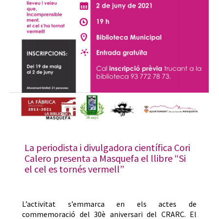
La periodista i divulgadora científica Cori
Calero presenta a Masquefa el llibre “Si
el cel es tornés vermell”
L’activitat s’emmarca en els actes de
commemoració del 30è aniversari del CRARC. El