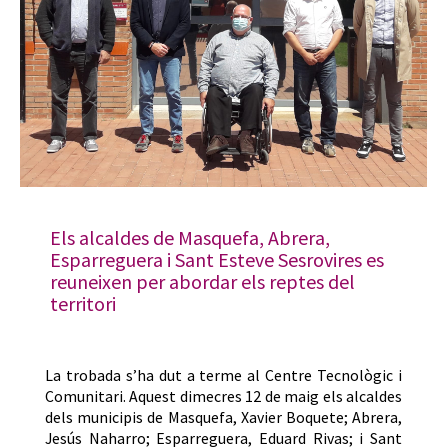
Els alcaldes de Masquefa, Abrera,
Esparreguera i Sant Esteve Sesrovires es
reuneixen per abordar els reptes del
territori
La trobada s’ha dut a terme al Centre Tecnològic i
Comunitari. Aquest dimecres 12 de maig els alcaldes
dels municipis de Masquefa, Xavier Boquete; Abrera,
Jesús Naharro; Esparreguera, Eduard Rivas; i Sant