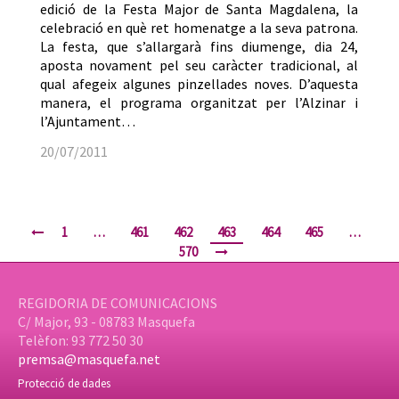
edició de la Festa Major de Santa Magdalena, la
celebració en què ret homenatge a la seva patrona.
La festa, que s’allargarà fins diumenge, dia 24,
aposta novament pel seu caràcter tradicional, al
qual afegeix algunes pinzellades noves. D’aquesta
manera, el programa organitzat per l’Alzinar i
l’Ajuntament…
20/07/2011
1
…
461
462
463
464
465
…
570
REGIDORIA DE COMUNICACIONS
C/ Major, 93 - 08783 Masquefa
Telèfon: 93 772 50 30
premsa@masquefa.net
Protecció de dades