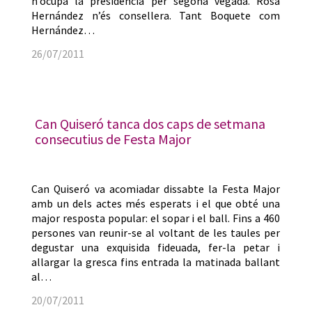
n’ocupa la presidència per segona vegada. Rosa
Hernández n’és consellera. Tant Boquete com
Hernández…
26/07/2011
Can Quiseró tanca dos caps de setmana
consecutius de Festa Major
Can Quiseró va acomiadar dissabte la Festa Major
amb un dels actes més esperats i el que obté una
major resposta popular: el sopar i el ball. Fins a 460
persones van reunir-se al voltant de les taules per
degustar una exquisida fideuada, fer-la petar i
allargar la gresca fins entrada la matinada ballant
al…
20/07/2011