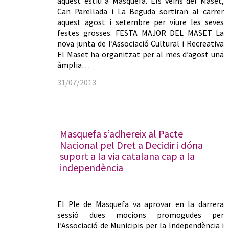
aquest estiu a Masquefa. Els veïns del Maset,
Can Parellada i La Beguda sortiran al carrer
aquest agost i setembre per viure les seves
festes grosses. FESTA MAJOR DEL MASET La
nova junta de l’Associació Cultural i Recreativa
El Maset ha organitzat per al mes d’agost una
àmplia…
31/07/2013
Masquefa s’adhereix al Pacte
Nacional pel Dret a Decidir i dóna
suport a la via catalana cap a la
independència
El Ple de Masquefa va aprovar en la darrera
sessió dues mocions promogudes per
l’Associació de Municipis per la Independència i