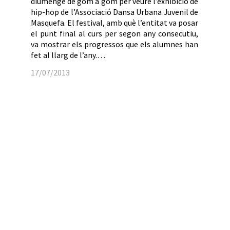
diumenge de gom a gom per veure l’exhibició de
hip-hop de l’Associació Dansa Urbana Juvenil de
Masquefa. El festival, amb què l’entitat va posar
el punt final al curs per segon any consecutiu,
va mostrar els progressos que els alumnes han
fet al llarg de l’any.…
17/07/2013