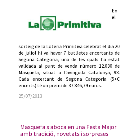
En
el
sorteig de la Loteria Primitiva celebrat el dia 20
de juliol hi va haver 7 butlletes encertants de
Segona Categoria, una de les quals ha estat
validada al punt de venda número 12.030 de
Masquefa, situat a l’avinguda Catalunya, 98.
Cada encertant de Segona Categoria (5+C
encerts) té un premi de 37.846,79 euros.
25/07/2013
Masquefa s’aboca en una Festa Major
amb tradició, novetats i sorpreses