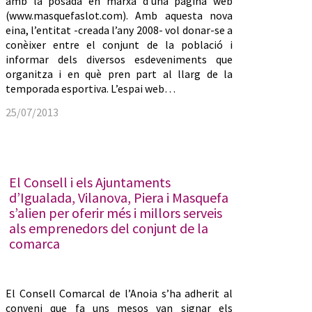
amb la posada en marxa d’una pàgina web
(www.masquefaslot.com). Amb aquesta nova
eina, l’entitat -creada l’any 2008- vol donar-se a
conèixer entre el conjunt de la població i
informar dels diversos esdeveniments que
organitza i en què pren part al llarg de la
temporada esportiva. L’espai web…
25/07/2013
El Consell i els Ajuntaments
d’Igualada, Vilanova, Piera i Masquefa
s’alien per oferir més i millors serveis
als emprenedors del conjunt de la
comarca
El Consell Comarcal de l’Anoia s’ha adherit al
conveni que fa uns mesos van signar els