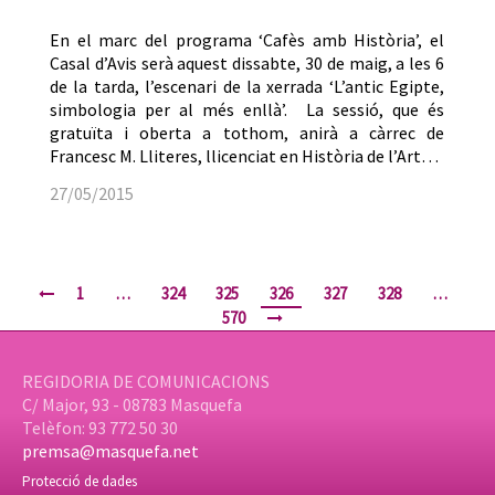
En el marc del programa ‘Cafès amb Història’, el
Casal d’Avis serà aquest dissabte, 30 de maig, a les 6
de la tarda, l’escenari de la xerrada ‘L’antic Egipte,
simbologia per al més enllà’. La sessió, que és
gratuïta i oberta a tothom, anirà a càrrec de
Francesc M. Lliteres, llicenciat en Història de l’Art…
27/05/2015
1
…
324
325
326
327
328
…
570
REGIDORIA DE COMUNICACIONS
C/ Major, 93 - 08783 Masquefa
Telèfon: 93 772 50 30
premsa@masquefa.net
Protecció de dades