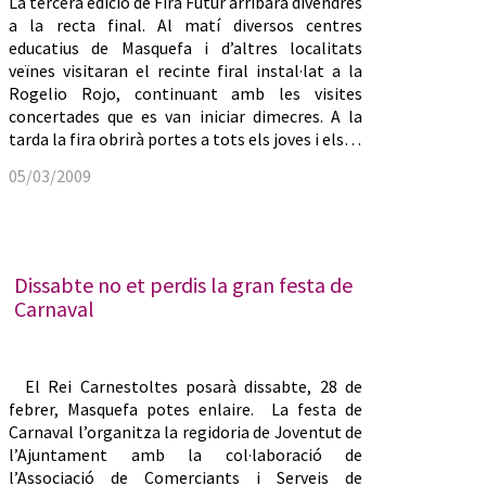
La tercera edició de Fira Futur arribarà divendres
a la recta final. Al matí diversos centres
educatius de Masquefa i d’altres localitats
veïnes visitaran el recinte firal instal·lat a la
Rogelio Rojo, continuant amb les visites
concertades que es van iniciar dimecres. A la
tarda la fira obrirà portes a tots els joves i els…
05/03/2009
Dissabte no et perdis la gran festa de
Carnaval
El Rei Carnestoltes posarà dissabte, 28 de
febrer, Masquefa potes enlaire. La festa de
Carnaval l’organitza la regidoria de Joventut de
l’Ajuntament amb la col·laboració de
l’Associació de Comerciants i Serveis de