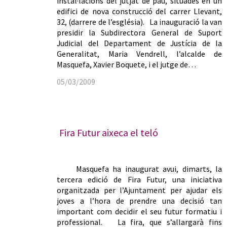
instal·lacions del jutjat de pau, situades en un
edifici de nova construcció del carrer Llevant,
32, (darrere de l’església). La inauguració la van
presidir la Subdirectora General de Suport
Judicial del Departament de Justícia de la
Generalitat, Maria Vendrell, l’alcalde de
Masquefa, Xavier Boquete, i el jutge de…
05/03/2009
Fira Futur aixeca el teló
Masquefa ha inaugurat avui, dimarts, la
tercera edició de Fira Futur, una iniciativa
organitzada per l’Ajuntament per ajudar els
joves a l’hora de prendre una decisió tan
important com decidir el seu futur formatiu i
professional. La fira, que s’allargarà fins