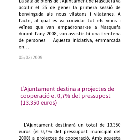
La sala de plens de l’Ajuntament de Masquefa va
acollir el 25 de gener la primera sessió de
benvinguda als nous vilatans i vilatanes. A
l’acte, al qual es va convidar tot els veïns i
veïnes que van empadronar-se a Masquefa
durant l’any 2008, van assistir-hi una trentena
de persones. Aquesta iniciativa, emmarcada
en…
05/03/2009
L’Ajuntament destina a projectes de
cooperació el 0,7% del pressupost
(13.350 euros)
L’Ajuntament destinarà un total de 13.350
euros (el 0,7% del pressupost municipal del
2008) a projectes de cooperació. Amb aquesta