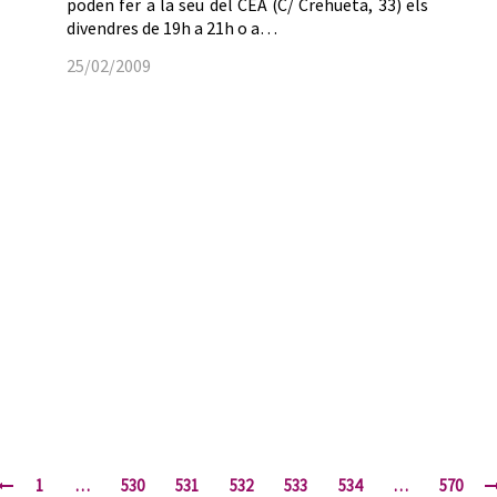
poden fer a la seu del CEA (C/ Crehueta, 33) els
divendres de 19h a 21h o a…
25/02/2009
1
…
530
531
532
533
534
…
570