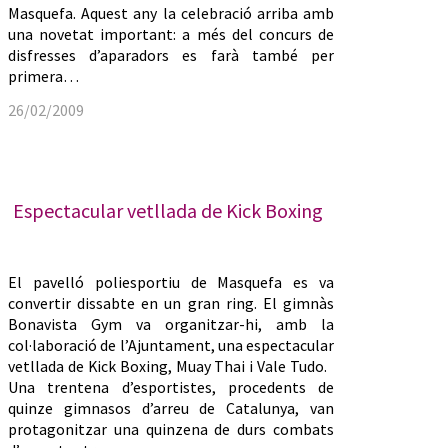
Masquefa. Aquest any la celebració arriba amb
una novetat important: a més del concurs de
disfresses d’aparadors es farà també per
primera…
26/02/2009
Espectacular vetllada de Kick Boxing
El pavelló poliesportiu de Masquefa es va
convertir dissabte en un gran ring. El gimnàs
Bonavista Gym va organitzar-hi, amb la
col·laboració de l’Ajuntament, una espectacular
vetllada de Kick Boxing, Muay Thai i Vale Tudo.
Una trentena d’esportistes, procedents de
quinze gimnasos d’arreu de Catalunya, van
protagonitzar una quinzena de durs combats