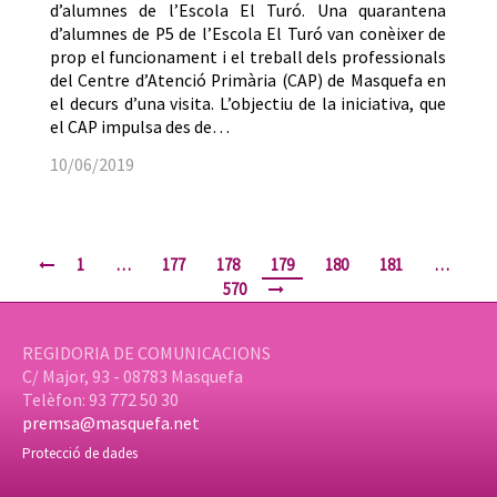
d’alumnes de l’Escola El Turó. Una quarantena
d’alumnes de P5 de l’Escola El Turó van conèixer de
prop el funcionament i el treball dels professionals
del Centre d’Atenció Primària (CAP) de Masquefa en
el decurs d’una visita. L’objectiu de la iniciativa, que
el CAP impulsa des de…
10/06/2019
1
…
177
178
179
180
181
…
570
REGIDORIA DE COMUNICACIONS
C/ Major, 93 - 08783 Masquefa
Telèfon: 93 772 50 30
premsa@masquefa.net
Protecció de dades