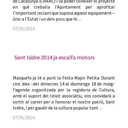
de Catalunya (CRARC) i va poder conèixer el projecte
en què treballa l’Ajuntament per aprofitar
l’important reclam que suposa aquest equipament –
únic a l’Estat i un dels pocs que hi…
07/05/2014
Sant Isidre 2014 ja escalfa motors
Masquefa ja té a punt la Festa Major Petita. Durant
cinc dies –del dimecres 14 al diumenge 18 de maig-
l’agenda organitzada per la regidoria de Cultura,
amb el suport del teixit associatiu, ens convidarà a
sortir al carrer per a honorar el nostre patró, Sant
Isidre, i per gaudir de la cultura popular tant…
07/05/2014