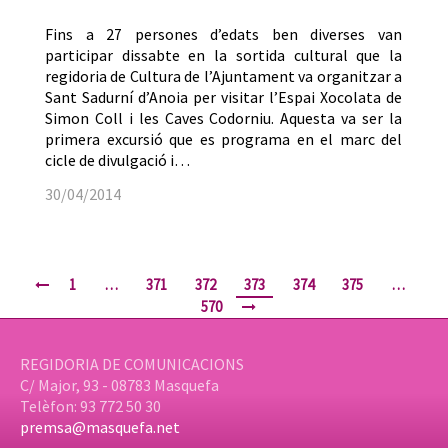
Fins a 27 persones d’edats ben diverses van
participar dissabte en la sortida cultural que la
regidoria de Cultura de l’Ajuntament va organitzar a
Sant Sadurní d’Anoia per visitar l’Espai Xocolata de
Simon Coll i les Caves Codorniu. Aquesta va ser la
primera excursió que es programa en el marc del
cicle de divulgació i…
30/04/2014
1
…
371
372
373
374
375
…
570
REGIDORIA DE COMUNICACIONS
C/ Major, 93 - 08783 Masquefa
Telèfon: 93 772 50 30
premsa@masquefa.net