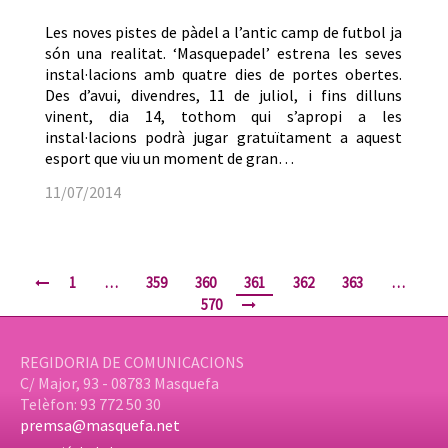
Les noves pistes de pàdel a l’antic camp de futbol ja
són una realitat. ‘Masquepadel’ estrena les seves
instal·lacions amb quatre dies de portes obertes.
Des d’avui, divendres, 11 de juliol, i fins dilluns
vinent, dia 14, tothom qui s’apropi a les
instal·lacions podrà jugar gratuïtament a aquest
esport que viu un moment de gran…
11/07/2014
1
…
359
360
361
362
363
…
570
REGIDORIA DE COMUNICACIONS
C/ Major, 93 - 08783 Masquefa
Telèfon: 93 772 50 30
premsa@masquefa.net