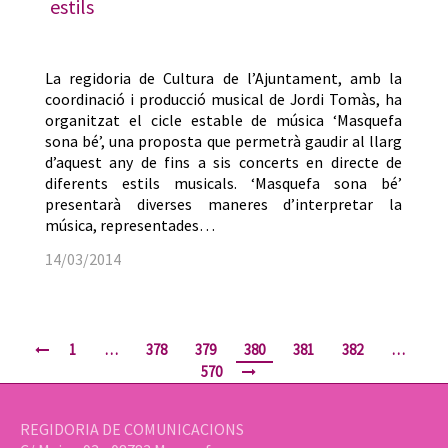
estils
La regidoria de Cultura de l’Ajuntament, amb la
coordinació i producció musical de Jordi Tomàs, ha
organitzat el cicle estable de música ‘Masquefa
sona bé’, una proposta que permetrà gaudir al llarg
d’aquest any de fins a sis concerts en directe de
diferents estils musicals. ‘Masquefa sona bé’
presentarà diverses maneres d’interpretar la
música, representades…
14/03/2014
1
…
378
379
380
381
382
…
570
REGIDORIA DE COMUNICACIONS