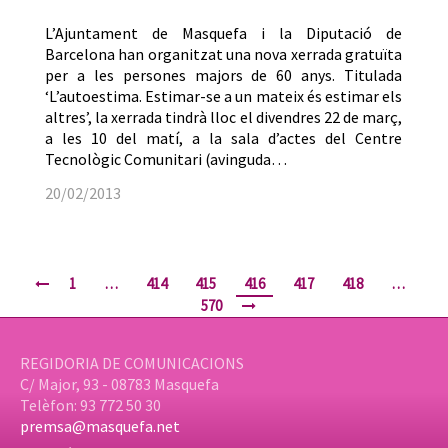
L’Ajuntament de Masquefa i la Diputació de
Barcelona han organitzat una nova xerrada gratuïta
per a les persones majors de 60 anys. Titulada
‘L’autoestima. Estimar-se a un mateix és estimar els
altres’, la xerrada tindrà lloc el divendres 22 de març,
a les 10 del matí, a la sala d’actes del Centre
Tecnològic Comunitari (avinguda…
20/02/2013
1
…
414
415
416
417
418
…
570
REGIDORIA DE COMUNICACIONS
C/ Major, 93 - 08783 Masquefa
Telèfon: 93 772 50 30
premsa@masquefa.net