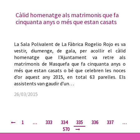
Càlid homenatge als matrimonis que fa
cinquanta anys o més que estan casats
La Sala Polivalent de La Fàbrica Rogelio Rojo es va
vestir, diumenge, de gala, per acollir el càlid
homenatge que l’Ajuntament va retre als
matrimonis de Masquefa que fa cinquanta anys o
més que estan casats o bé que celebren les noces
d’or aquest any 2015, en total 63 parelles. Els
assistents van gaudir d’un…
26/03/2015
1
…
333
334
335
336
337
…
570