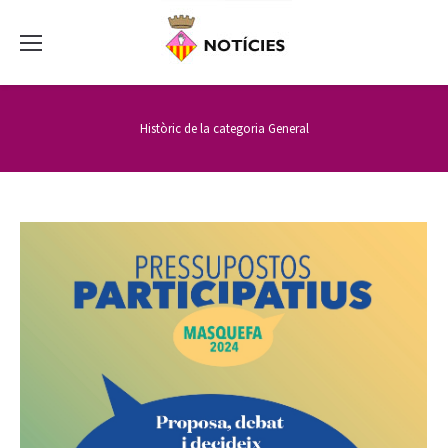
Històric de la categoria
General