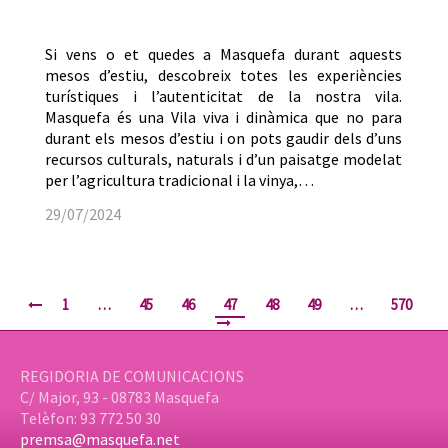
Si vens o et quedes a Masquefa durant aquests
mesos d’estiu, descobreix totes les experiències
turístiques i l’autenticitat de la nostra vila.
Masquefa és una Vila viva i dinàmica que no para
durant els mesos d’estiu i on pots gaudir dels d’uns
recursos culturals, naturals i d’un paisatge modelat
per l’agricultura tradicional i la vinya,…
29/07/2024
1
…
45
46
47
48
49
…
570
REGIDORIA DE COMUNICACIONS
C/ Major, 93 - 08783 Masquefa
Telèfon: 93 772 50 30
premsa@masquefa.net