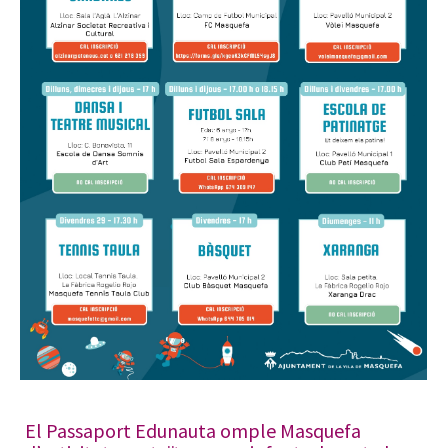
El Passaport Edunauta omple Masquefa