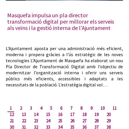
Masquefa impulsa un pla director
transformació digital per millorar els serveis
als veïns i la gestió interna de l’Ajuntament
L’Ajuntament aposta per una administració més eficient,
moderna i propera gràcies a l’ús estratègic de les noves
tecnologies L’Ajuntament de Masquefa ha elaborat un nou
Pla Director de Transformació Digital amb l’objectiu de
modernitzar l’organització interna i oferir uns serveis
públics més eficients, accessibles i adaptats a les
necessitats de la població. L’estratègia digital vol…
1
2
3
4
5
6
7
8
9
10
11
12
13
14
15
16
17
18
19
20
21
22
23
24
25
26
27
28
29
30
31
32
33
34
35
36
37
38