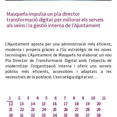
Masquefa impulsa un pla director
transformació digital per millorar els serveis
als veïns i la gestió interna de l’Ajuntament
L’Ajuntament aposta per una administració més eficient,
moderna i propera gràcies a l’ús estratègic de les noves
tecnologies L’Ajuntament de Masquefa ha elaborat un nou
Pla Director de Transformació Digital amb l’objectiu de
modernitzar l’organització interna i oferir uns serveis
públics més eficients, accessibles i adaptats a les
necessitats de la població. L’estratègia digital vol…
1
2
3
4
5
6
7
8
9
10
11
12
13
14
15
16
17
18
19
20
21
22
23
24
25
26
27
28
29
30
31
32
33
34
35
36
37
38